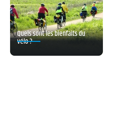
Quels sont les bienfaits du
vélo ?
Contact
Mentions Légales
Sitemap
© 2025 | profilsport.fr