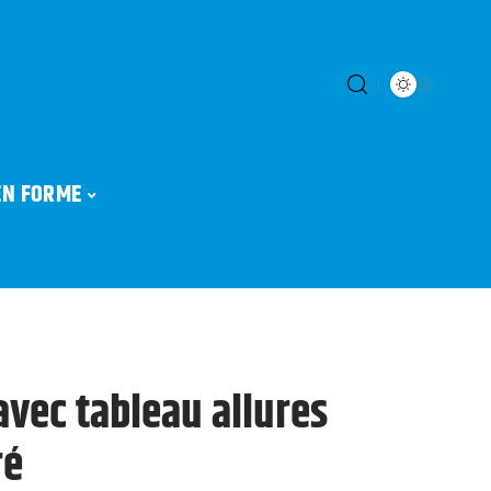
EN FORME
avec tableau allures
ré