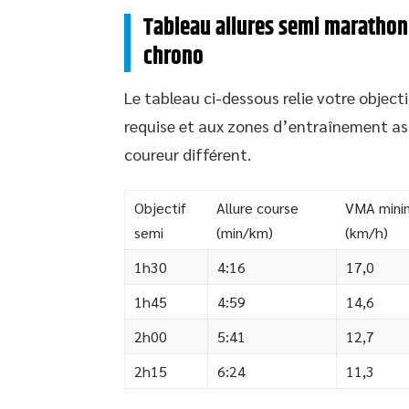
Tableau allures semi marathon :
chrono
Le tableau ci-dessous relie votre object
requise et aux zones d’entraînement ass
coureur différent.
Objectif
Allure course
VMA mini
semi
(min/km)
(km/h)
1h30
4:16
17,0
1h45
4:59
14,6
2h00
5:41
12,7
2h15
6:24
11,3