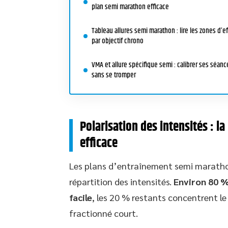
plan semi marathon efficace
Tableau allures semi marathon : lire les zones d’ef
par objectif chrono
VMA et allure spécifique semi : calibrer ses séanc
sans se tromper
Polarisation des intensités : l
efficace
Les plans d’entraînement semi maratho
répartition des intensités.
Environ 80 %
facile
, les 20 % restants concentrent le t
fractionné court.