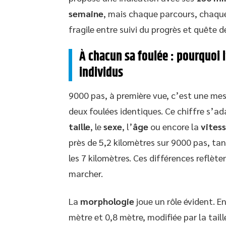
semaine
, mais chaque parcours, chaque
fragile entre suivi du progrès et quête d
À chacun sa foulée : pourquoi l
individus
9000 pas, à première vue, c’est une mesur
deux foulées identiques. Ce chiffre s’ad
taille
, le
sexe
, l’
âge
ou encore la
vites
près de 5,2 kilomètres sur 9000 pas, t
les 7 kilomètres. Ces différences reflète
marcher.
La
morphologie
joue un rôle évident. E
mètre et 0,8 mètre, modifiée par la tai